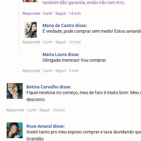
também dão garantia, então não tem erro.
Responder · Curtir · Seguir · 14 min
Maria de Castro
disse:
É verdade, pode comprar sem medo! Estou amand
Responder · Curtir · Seguir · 10 min
Maíra Laura disse:
Obrigada meninas! Vou comprar
Responder · Curtir · Seguir · 5 min
Betina Carvalho disse:
Fiquei receiosa no começo, mas de fato é muito bom. Meu ú
desconto.
Responder · Curtir · Seguir · 35 min
Rose Amaral disse:
Insisti tanto pro meu esposo comprar e tava duvidando qu
Gratidão